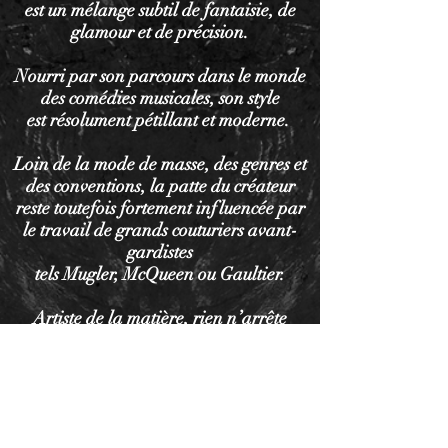
est un mélange subtil de fantaisie, de
glamour et de précision.
Nourri par son parcours dans le monde
des comédies musicales, son style
est résolument pétillant et moderne.
Loin de la mode de masse, des genres et
des conventions, la patte du créateur
reste toutefois fortement influencée par
le travail de grands couturiers avant-
gardistes
tels Mugler, McQueen ou Gaultier.
Artiste de la matière, rien n’arrête
Stéphane V : tulle, soie, crépon, lin,
synthétique,
plastique, fluo, dentelle, damassé, uni,
fleuri, rayé, bariolé… ou encore
plumes-paillettes