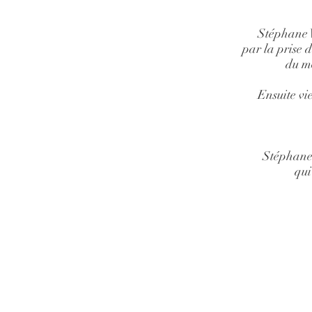
Stéphane V
par la prise 
du mo
Ensuite vi
Stéphane 
qui