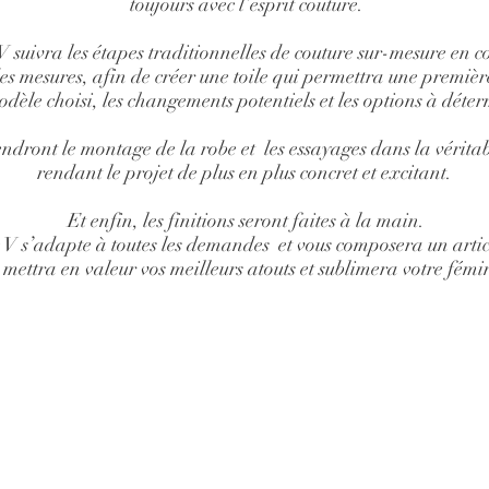
toujours avec l’esprit couture.
 suivra les étapes traditionnelles de couture sur-mesure en
des mesures, afin de créer une toile qui permettra une premièr
dèle choisi, les changements potentiels et les options à déter
endront le montage de la robe et les essayages dans la vérita
rendant le projet de plus en plus concret et excitant.
Et enfin, les finitions seront faites à la main.
V s’adapte à toutes les demandes et vous composera un artic
 mettra en valeur vos meilleurs atouts et sublimera votre fémin
© 2016 by Guillaume & Laurie - guillaumelaurie.com