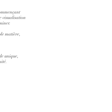
 commençant
e visualisation
miner.
ble matière,
le unique,
ité.