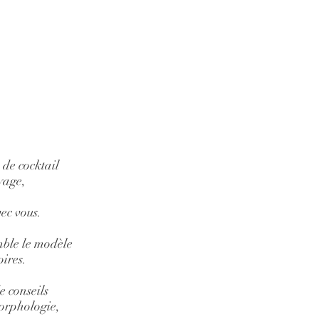
 de cocktail
yage,
vec vous.
mble le modèle
oires.
e conseils
morphologie,